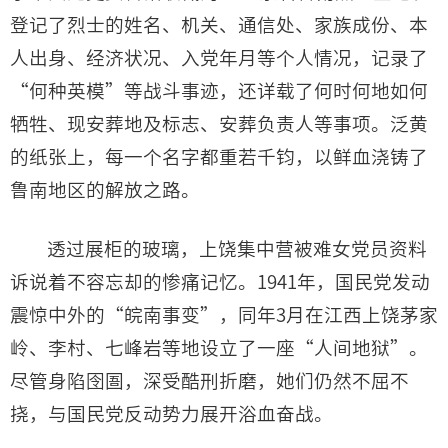
登记了烈士的姓名、机关、通信处、家族成份、本
人出身、经济状况、入党年月等个人情况，记录了
“何种英模”等战斗事迹，还详载了何时何地如何
牺牲、现安葬地及标志、安葬负责人等事项。泛黄
的纸张上，每一个名字都重若千钧，以鲜血浇铸了
鲁南地区的解放之路。
透过展柜的玻璃，上饶集中营被难女党员资料
诉说着不容忘却的惨痛记忆。1941年，国民党发动
震惊中外的“皖南事变”，同年3月在江西上饶茅家
岭、李村、七峰岩等地设立了一座“人间地狱”。
尽管身陷囹圄，深受酷刑折磨，她们仍然不屈不
挠，与国民党反动势力展开浴血奋战。