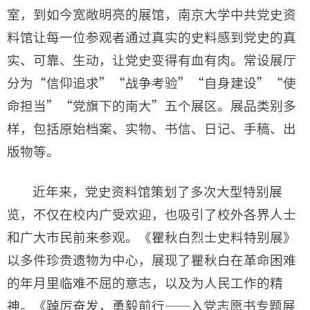
室，到如今宽敞明亮的展馆，南京大学中共党史资
料馆让每一位参观者通过真实的史料感到党史的真
实、可靠、生动，让党史变得有血有肉。常设展厅
分为“信仰追求”“战争考验”“自身建设”“使
命担当”“党旗下的南大”五个展区。展品类别多
样，包括原始档案、实物、书信、日记、手稿、出
版物等。
近年来，党史资料馆策划了多次大型特别展
览，不仅在校内广受欢迎，也吸引了校外各界人士
和广大市民前来参观。《瞿秋白烈士史料特别展》
以多件珍贵遗物为中心，展现了瞿秋白在革命困难
的年月里临难不屈的意志，以及为人民工作的精
神。《踔厉奋发，勇毅前行——入党志愿书专题展