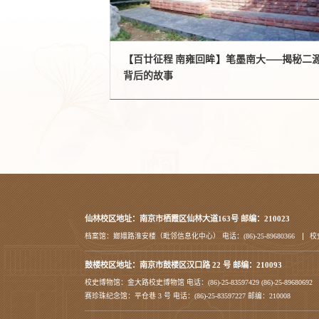
【百廿征程 南雍回眸】笔墨南大——揭秘二
背后的故事
仙林校区地址：南京市栖霞区仙林大道163号 邮编：210023
档案馆：嫏嬛路淮安楼（毗邻信息化中心） 电话：(86)-25-89680366
校
鼓楼校区地址：南京市鼓楼区汉口路 22 号 邮编：210093
校史博物馆：金大路校史博物馆 电话：(86)-25-83597429 (86)-25-89680692
赛珍珠纪念馆：平仓巷 3 号 电话：(86)-25-83597227 邮编：210008