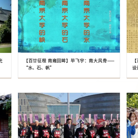
光
【百廿征程 南雍回眸】毕飞宇：南大风骨——
【百廿征程
“水、石、帆”
设