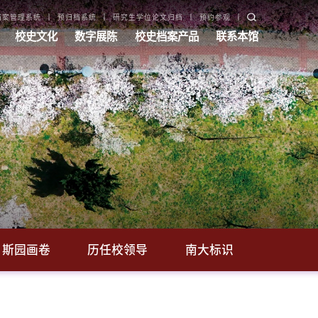
档案管理系统
预归档系统
研究生学位论文归档
预约参观
校史文化
数字展陈
校史档案产品
联系本馆
斯园画卷
历任校领导
南大标识