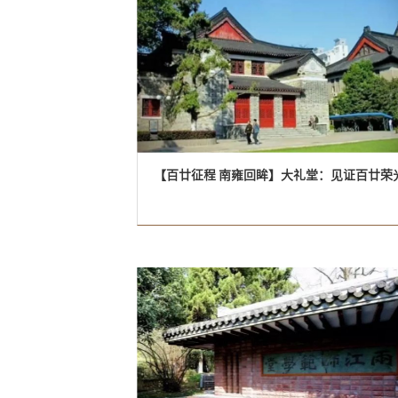
【百廿征程 南雍回眸】大礼堂：见证百廿荣