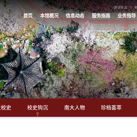
馆站导览
首页
本馆概况
信息动态
服务指南
业务指导
大校史
校史钩沉
南大人物
珍档荟萃