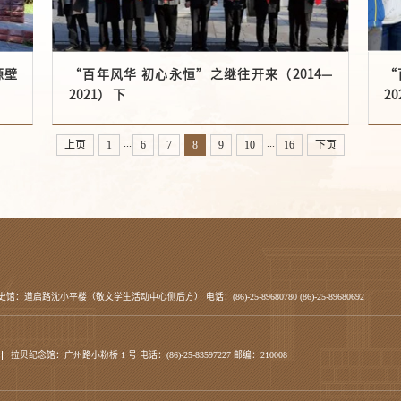
源壁
“百年风华 初心永恒”之继往开来（2014—
“
2021） 下
20
...
...
上页
1
6
7
8
9
10
16
下页
史馆：道启路沈小平楼（敬文学生活动中心侧后方） 电话：(86)-25-89680780 (86)-25-89680692
拉贝纪念馆：广州路小粉桥 1 号 电话：(86)-25-83597227 邮编：210008