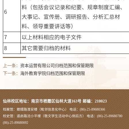
料（包括会议记录和纪要、规章制度汇编、
6
大事记、宣传册、调研报告、分析汇总材
料、领导重要讲话等）
7
以上材料相应的电子文件
8
其它需要归档的材料
上一条：
资本运营有限公司归档范围和保管期限
下一条：
海外教育学院归档范围和保管期限
仙林校区地址：南京市栖霞区仙林大道163号 邮编：210023
档案馆：嫏嬛路淮安楼（毗邻信息化中心） 电话：(86)-25-89680366
校史馆：道启路沈小平楼（敬文学生活动中心侧后方） 电话：(86)-25-89680780
(86)-25-89680692