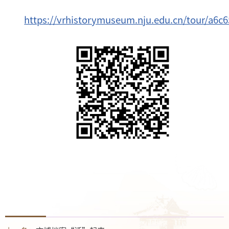
https://vrhistorymuseum.nju.edu.cn/tour/a6c