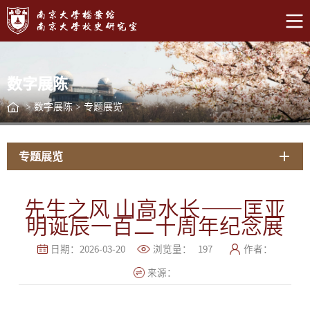
数字展陈
>
数字展陈
>
专题展览
专题展览
先生之风 山高水长——匡亚
明诞辰一百二十周年纪念展
日期：2026-03-20
浏览量：
197
作者：
来源：