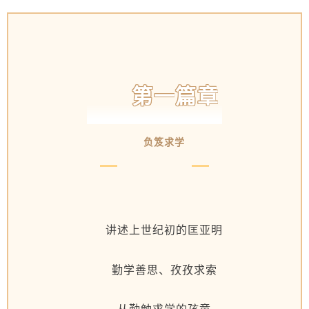
第一篇章
负笈求学
讲述上世纪初的匡亚明
勤学善思、孜孜求索