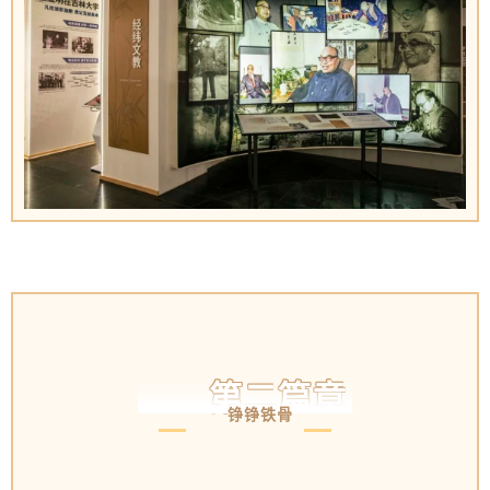
第二篇章
铮铮铁骨