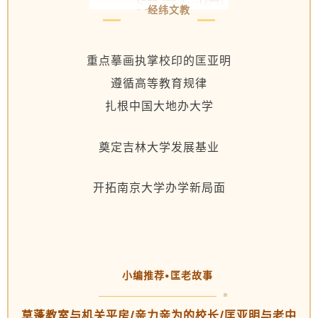
经纬文教
重点摹画执掌校印的匡亚明
遵循高等教育规律
扎根中国大地办大学
奠定吉林大学发展基业
开拓南京大学办学新局面
小编推荐•匡老故事
草蓬教室
与机关
平房/亲力亲为的校长/匡亚明与
老中