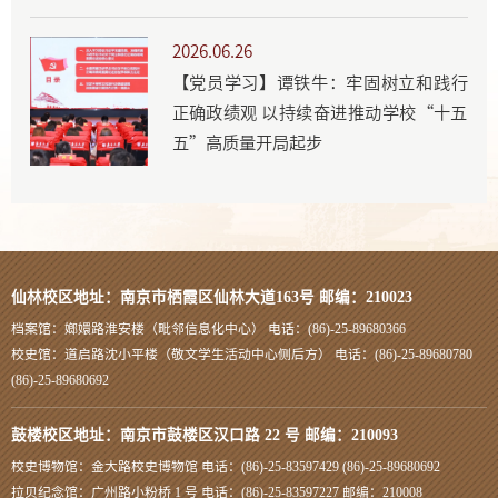
2026.06.26
【党员学习】谭铁牛：牢固树立和践行
正确政绩观 以持续奋进推动学校“十五
五”高质量开局起步
仙林校区地址：南京市栖霞区仙林大道163号 邮编：210023
档案馆：嫏嬛路淮安楼（毗邻信息化中心） 电话：(86)-25-89680366
校史馆：道启路沈小平楼（敬文学生活动中心侧后方） 电话：(86)-25-89680780
(86)-25-89680692
鼓楼校区地址：南京市鼓楼区汉口路 22 号 邮编：210093
校史博物馆：金大路校史博物馆 电话：(86)-25-83597429 (86)-25-89680692
拉贝纪念馆：广州路小粉桥 1 号 电话：(86)-25-83597227 邮编：210008